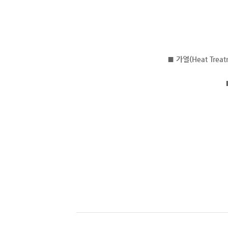
■ 가열(Heat Treatm