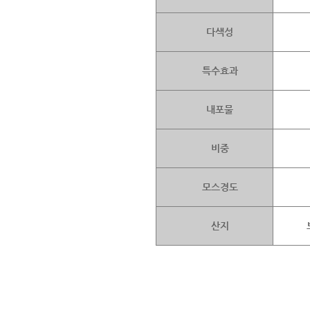
다색성
특수효과
내포물
비중
모스경도
산지